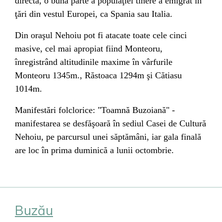
directă, o bună parte a populaţiei tinere a emigrat în
ţări din vestul Europei, ca Spania sau Italia.
Din oraşul Nehoiu pot fi atacate toate cele cinci
masive, cel mai apropiat fiind Monteoru,
înregistrând altitudinile maxime în vârfurile
Monteoru 1345m., Răstoaca 1294m şi Cătiasu
1014m.
Manifestări folclorice: "Toamnă Buzoiană" -
manifestarea se desfăşoară în sediul Casei de Cultură
Nehoiu, pe parcursul unei săptămâni, iar gala finală
are loc în prima duminică a lunii octombrie.
Buzău