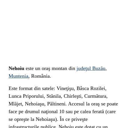
Nehoiu
este un oraş montan din
judeţul Buzău
,
Muntenia
,
România
.
Este format din satele: Vineţişu, Bâsca Rozilei,
Lunca Priporului, Stănila, Chirleşti, Curmătura,
Mlăjet, Nehoiaşu, Păltineni. Accesul la oraş se poate
face pe
drumul naţional 10
sau pe calea ferată (care
se opreşte la Nehoiaşu). În ce priveşte
infrastructurile publice, Nehoiu este dotat cu un