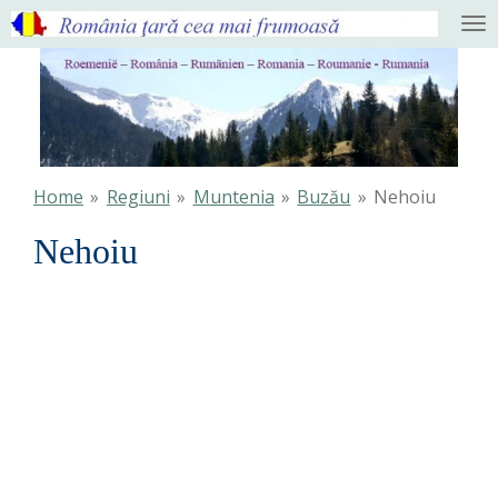
Ga
direct
naar
de
hoofdinhoud
Home
»
Regiuni
»
Muntenia
»
Buzău
»
Nehoiu
Nehoiu