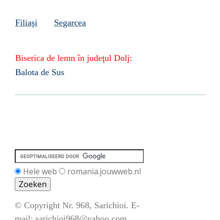
Filiaşi
Segarcea
Biserica de lemn în
judeţul
Dolj:
Balota de Sus
Hele web
romania.jouwweb.nl
© Copyright Nr. 968, Sarichioi. E-
mail:
sarichioi968@yahoo.com