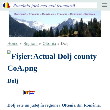
Ga
direct
naar
de
hoofdinhoud
Home
»
Regiuni
»
Oltenia
»
Dolj
Dolj
Dolj
este un
judeţ
în regiunea
Oltenia
din
România
,