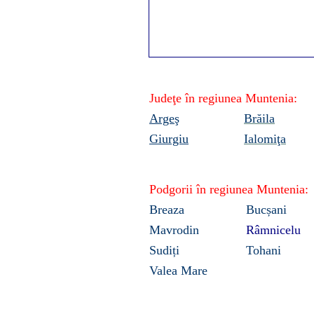
Judeţe în regiunea
Muntenia:
Argeş
Brăila
Giurgiu
Ialomiţa
Podgorii în regiunea
Muntenia
:
Breaza
Bucșani
Mavrodin
Râmnicelu
Sudiți
Tohani
Valea M
a
re