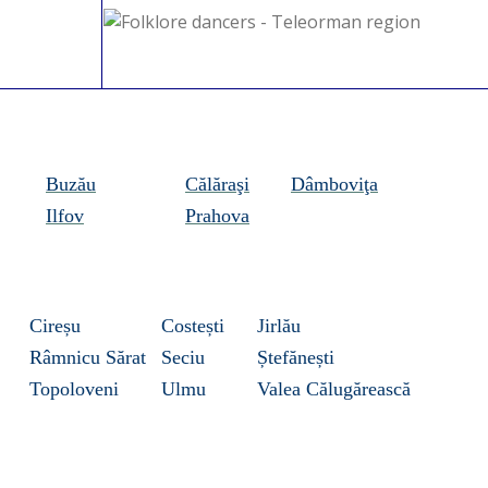
Buzău
Călăraşi
Dâmboviţa
Ilfov
Prahova
Cireșu
Costești
Jirlău
Râmnicu Sărat
Seciu
Ștefănești
Topoloveni
Ulmu
Valea Călugărească