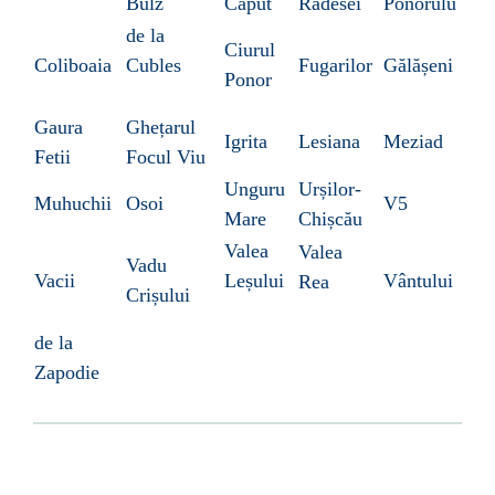
Bulz
Căput
Rădesei
Ponorulu
de la
Ciurul
Coliboaia
Cubles
Fugarilor
Gălășeni
Ponor
Gaura
Ghețarul
Igrita
Lesiana
Meziad
Fetii
Focul Viu
Unguru
Urșilor-
Muhuchii
Osoi
V5
Mare
Chișcău
Valea
Valea
Vadu
Vacii
Leșului
Vântului
Rea
Crișului
de la
Zapodie