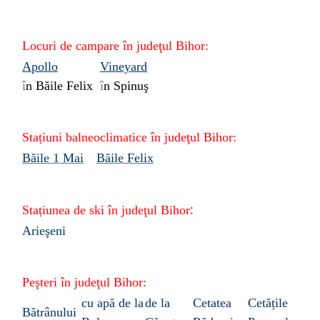
Locuri de campare în
judeţul
Bihor:
Apollo
Vineyard
î
n Băile Felix
î
n Spinuş
Stațiuni
balneoclimatice
în
judeţul
Bihor:
Băile 1 Mai
Băile Felix
:
Stațiunea de ski în judeţul Bihor
Arieşeni
Peşteri în
judeţul Bihor:
cu apă de la
de la
Cetatea
Cetățile
Bătrânului