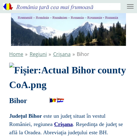
Ga
direct
naar
de
hoofdinhoud
Home
»
Regiuni
»
Crişana
»
Bihor
Bihor
Judeţul Bihor
este un
judeţ
situat în vestul
României, regiunea
Crişana
. Reşedinţa de judeţ se
află la
Oradea
. Abreviaţia judeţului este BH.