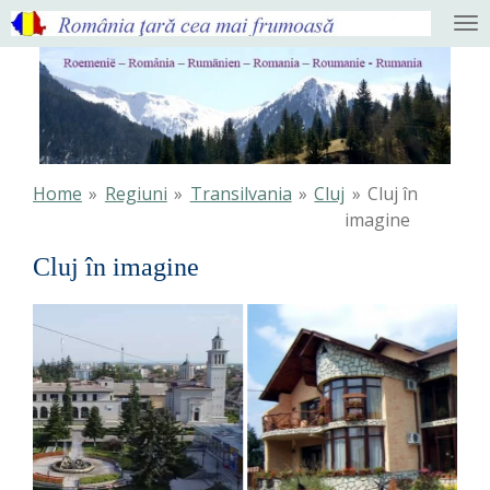
Ga
direct
naar
de
hoofdinhoud
Home
»
Regiuni
»
Transilvania
»
Cluj
»
Cluj în
imagine
Cluj în imagine