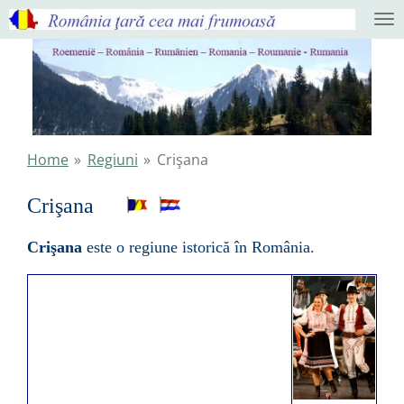
Ga
direct
naar
de
hoofdinhoud
Home
»
Regiuni
»
Crişana
Crişana
Crişana
este o regiune istorică în România.