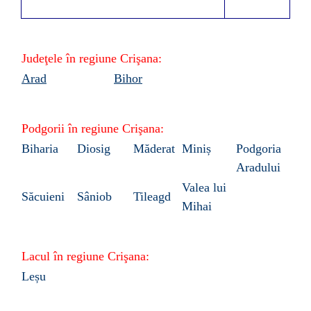
Judeţele în regiune
Crişana:
Arad
Bihor
Podgorii
în regiune Crişana:
Biharia
Diosig
Măderat
Miniș
Podgoria
Aradului
Valea lui
Săcuieni
Sâniob
Tileagd
Mihai
Lacul în regiune
Crişana:
Leșu