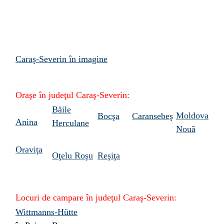
Caraş-Severin în imagine
Oraşe în
judeţul
Caraş-Severin:
Băile
Moldova
Bocşa
Caransebeş
Anina
Herculane
Nouă
Oraviţa
Oţelu Roşu
Reşiţa
Locuri de campare în
judeţul Caraş-Severin:
Wittmanns-Hütte