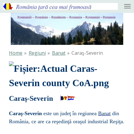
Ga
direct
naar
de
hoofdinhoud
Home
»
Regiuni
»
Banat
»
Caraş-Severin
Caraş-Severin
Caraş-Severin
este un
judeţ
în regiunea
Banat
din
România
, ce are ca reşedinţă oraşul industrial
Reşiţa
.