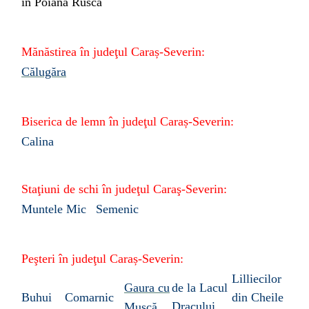
în Poiana Rusca
Mănăstirea în
judeţul
Caraș-Severin:
Călugăra
Biserica de lemn în
judeţul Caraș-Severin:
Calina
Staţiuni de schi în
judeţul Caraş-Severin:
Muntele Mic
Semenic
Peşteri în
judeţul Caraș-Severin:
Lilliecilor
Gaura cu
de la Lacul
Buhui
Comarnic
din Cheile
Dracului
Muscă