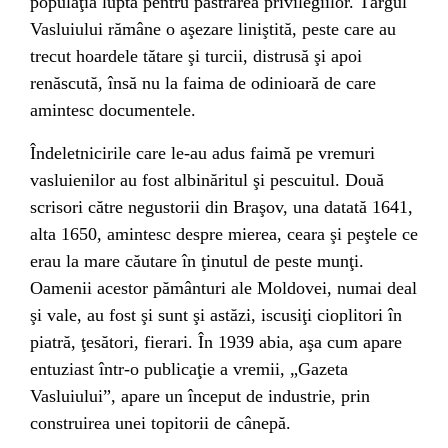
populaţia luptă pentru păstrarea privilegiilor. Tărgul
Vasluiului rămâne o aşezare liniştită, peste care au
trecut hoardele tătare şi turcii, distrusă şi apoi
renăscută, însă nu la faima de odinioară de care
amintesc documentele.
Îndeletnicirile care le-au adus faimă pe vremuri
vasluienilor au fost albinăritul şi pescuitul. Două
scrisori către negustorii din
Braşov
, una datată
1641
,
alta
1650
, amintesc despre mierea, ceara şi peştele ce
erau la mare căutare în ţinutul de peste munţi.
Oamenii acestor pământuri ale Moldovei, numai deal
şi vale, au fost şi sunt şi astăzi, iscusiţi cioplitori în
piatră, ţesători, fierari. În 1939 abia, aşa cum apare
entuziast într-o publicaţie a vremii, „Gazeta
Vasluiului”, apare un început de industrie, prin
construirea unei topitorii de cânepă.