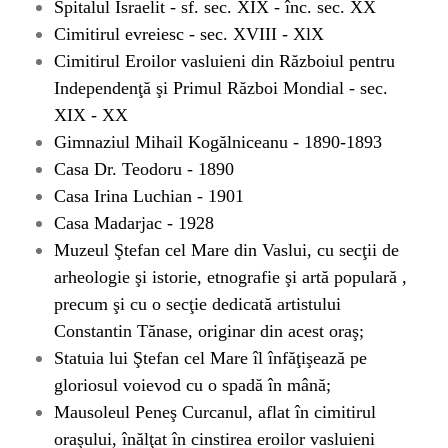
Spitalul Israelit
- sf. sec. XIX - înc. sec. XX
Cimitirul evreiesc - sec. XVIII - XlX
Cimitirul Eroilor vasluieni din Războiul pentru
Independenţă şi Primul Război Mondial - sec.
XIX - XX
Gimnaziul Mihail Kogălniceanu
-
1890
-
1893
Casa Dr. Teodoru
- 1890
Casa Irina Luchian - 1901
Casa Madarjac
- 1928
Muzeul Ştefan cel Mare din Vaslui
, cu secţii de
arheologie şi istorie, etnografie şi artă populară ,
precum şi cu o secţie dedicată artistului
Constantin Tănase, originar din acest oraş;
Statuia lui Ştefan cel Mare îl înfăţişează pe
gloriosul voievod cu o spadă în mână;
Mausoleul Peneş Curcanul, aflat în cimitirul
oraşului, înălţat în cinstirea eroilor vasluieni