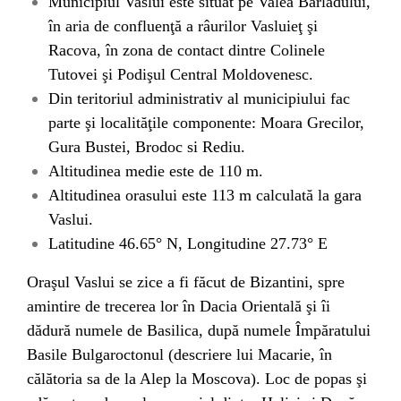
Municipiul Vaslui este situat pe Valea Bârladului,
în aria de confluenţă a râurilor Vasluieţ şi
Racova, în zona de contact dintre Colinele
Tutovei şi Podişul Central Moldovenesc.
Din teritoriul administrativ al municipiului fac
parte şi localităţile componente: Moara Grecilor,
Gura Bustei, Brodoc si Rediu.
Altitudinea medie este de 110 m.
Altitudinea orasului este 113 m calculată la gara
Vaslui.
Latitudine 46.65° N, Longitudine 27.73° E
Oraşul Vaslui se zice a fi făcut de Bizantini, spre
amintire de trecerea lor în Dacia Orientală şi îi
dădură numele de Basilica, după numele Împăratului
Basile Bulgaroctonul (descriere lui Macarie, în
călătoria sa de la Alep la Moscova). Loc de popas şi