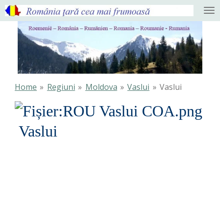
Ga
direct
naar
de
hoofdinhoud
Home
»
Regiuni
»
Moldova
»
Vaslui
»
Vaslui
Vaslui