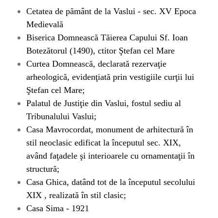
Cetatea de pământ de la Vaslui - sec. XV Epoca
Medievală
Biserica Domnească
Tăierea Capului Sf. Ioan
Botezătorul (1490), ctitor Ştefan cel Mare
Curtea Domnească
, declarată rezervaţie
arheologică, evidenţiată prin vestigiile curţii lui
Ştefan cel Mare;
Palatul de Justiţie din Vaslui
, fostul sediu al
Tribunalului Vaslui
;
Casa Mavrocordat
, monument de arhitectură în
stil neoclasic edificat la începutul sec. XIX,
având faţadele şi interioarele cu ornamentaţii în
structură;
Casa Ghica
, datând tot de la începutul secolului
XIX , realizată în stil clasic;
Casa Sima
- 1921