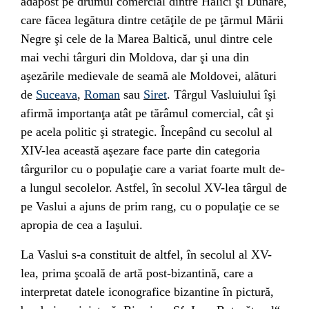
adăpost pe drumul comercial dintre Halici şi Dunăre,
care făcea legătura dintre cetăţile de pe ţărmul Mării
Negre şi cele de la Marea Baltică, unul dintre cele
mai vechi târguri din Moldova, dar şi una din
aşezările medievale de seamă ale Moldovei, alături
de
Suceava
,
Roman
sau
Siret
. Târgul Vasluiului îşi
afirmă importanţa atât pe tărâmul comercial, cât şi
pe acela politic şi strategic. Începând cu secolul al
XIV-lea această aşezare face parte din categoria
târgurilor cu o populaţie care a variat foarte mult de-
a lungul secolelor. Astfel, în secolul XV-lea târgul de
pe Vaslui a ajuns de prim rang, cu o populaţie ce se
apropia de cea a Iaşului.
La Vaslui s-a constituit de altfel, în secolul al XV-
lea, prima şcoală de artă post-bizantină, care a
interpretat datele iconografice bizantine în pictură,