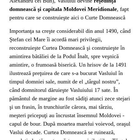
Alexandru cel Bun), Vasluiul devine
reşedinţă
domnească şi capitala Moldovei Meridionale
, fapt
pentru care se construieşte aici o Curte Domnească
Importanţa sa creşte considerabil din anul
1490
, când
Ştefan cel Mare îi acordă mari privilegii,
reconstruieşte Curtea Domnească şi construieşte în
amintirea bătăliei de la Podul Înalt, spre veşnică
amintire, o frumoasă biserică. Un hrisov de la
1491
ilustrează preţuirea de care s-a bucurat Vasluiul în
timpul domniei sale, numit de el „târgul nostru”,
când domnitorul dăruieşte Vasluiului 17 sate. În
pământul de margine au fost sădiţi atunci zece stejari
şi un frasin, în trunchiurile cărora, mai târziu,
meşteri pricepuţi au încrustat însemnul Moldovei -
capul de bour. După moartea marelui voievod, oraşul
Vaslui decade. Curtea Domnească se ruinează,