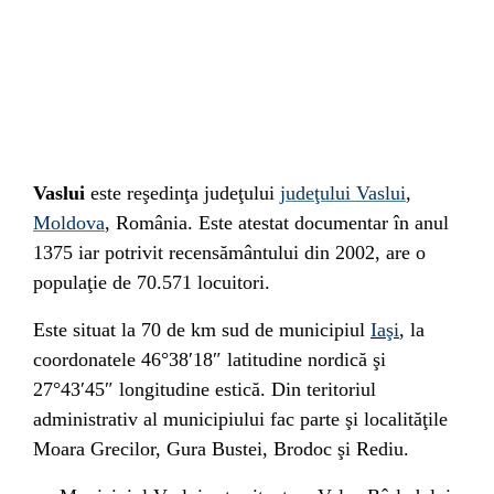
Vaslui
este reşedinţa judeţului
judeţului Vaslui
,
Moldova
,
România
. Este atestat documentar în anul
1375
iar potrivit recensământului din
2002
, are o
populaţie de 70.571 locuitori.
Este situat la 70 de km
sud
de municipiul
Iaşi
, la
coordonatele
46°38′18″ latitudine nordică şi
27°43′45″ longitudine estică. Din teritoriul
administrativ al municipiului fac parte şi localităţile
Moara Grecilor
, Gura Bustei,
Brodoc
şi
Rediu
.