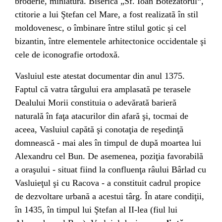
broderie, miniatură. Biserica „Sf. Ioan Botezătorul“,
ctitorie a lui
Ştefan cel Mare
, a fost realizatã în stil
moldovenesc, o îmbinare între stilul gotic şi cel
bizantin, între elementele arhitectonice occidentale şi
cele de iconografie ortodoxă.
Vasluiul este atestat documentar din anul
1375
.
Faptul că vatra târgului era amplasată pe terasele
Dealului Morii constituia o adevărată barieră
naturală în faţa atacurilor din afară şi, tocmai de
aceea, Vasluiul capătă şi conotaţia de reşedinţă
domnească - mai ales în timpul de după moartea lui
Alexandru cel Bun. De asemenea, poziţia favorabilă
a oraşului - situat fiind la confluenţa râului Bârlad cu
Vasluieţul şi cu Racova - a constituit cadrul propice
de dezvoltare urbană a acestui târg. În atare condiţii,
în 1435, în timpul lui Ştefan al II-lea (fiul lui