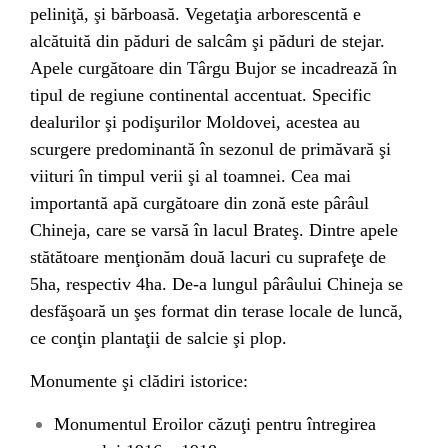
peliniţă, şi bărboasă. Vegetaţia arborescentă e
alcătuită din păduri de salcâm şi păduri de stejar.
Apele curgătoare din Târgu Bujor se incadrează în
tipul de regiune continental accentuat. Specific
dealurilor şi podişurilor Moldovei, acestea au
scurgere predominantă în sezonul de primăvară şi
viituri în timpul verii şi al toamnei. Cea mai
importantă apă curgătoare din zonă este pârâul
Chineja, care se varsă în lacul Brateş. Dintre apele
stătătoare menţionăm două lacuri cu suprafeţe de
5ha, respectiv 4ha. De-a lungul pârâului Chineja se
desfăşoară un şes format din terase locale de luncă,
ce conţin plantaţii de salcie şi plop.
Monumente şi clădiri istorice:
Monumentul Eroilor căzuţi pentru întregirea