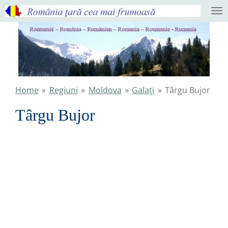
Ga
direct
naar
de
hoofdinhoud
Home
»
Regiuni
»
Moldova
»
Galaţi
»
Târgu Bujor
Târgu Bujor