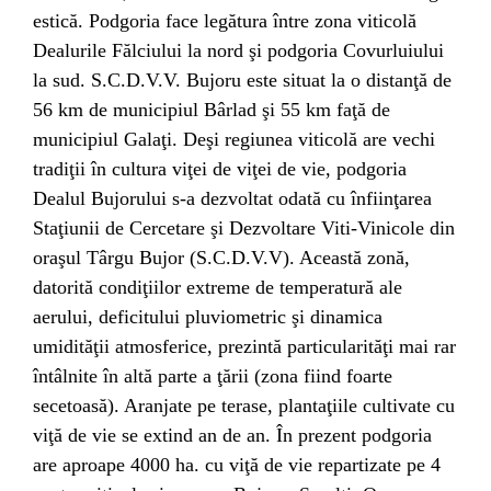
estică. Podgoria face legătura între zona viticolă
Dealurile Fălciului la nord şi podgoria Covurluiului
la sud. S.C.D.V.V. Bujoru este situat la o distanţă de
56 km de municipiul Bârlad şi 55 km faţă de
municipiul Galaţi. Deşi regiunea viticolă are vechi
tradiţii în cultura viţei de viţei de vie, podgoria
Dealul Bujorului s-a dezvoltat odată cu înfiinţarea
Staţiunii de Cercetare şi Dezvoltare Viti-Vinicole din
oraşul Târgu Bujor (S.C.D.V.V). Această zonă,
datorită condiţiilor extreme de temperatură ale
aerului, deficitului pluviometric şi dinamica
umidităţii atmosferice, prezintă particularităţi mai rar
întâlnite în altă parte a ţării (zona fiind foarte
secetoasă). Aranjate pe terase, plantaţiile cultivate cu
viţă de vie se extind an de an. În prezent podgoria
are aproape 4000 ha. cu viţă de vie repartizate pe 4