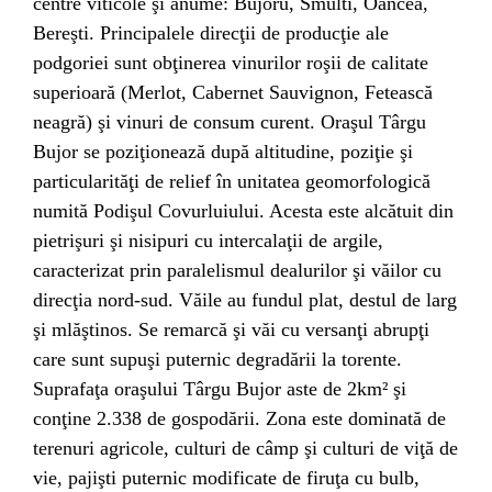
centre viticole şi anume: Bujoru, Smulti, Oancea,
Bereşti. Principalele direcţii de producţie ale
podgoriei sunt obţinerea vinurilor roşii de calitate
superioară (Merlot, Cabernet Sauvignon, Fetească
neagră) şi vinuri de consum curent. Oraşul Târgu
Bujor se poziţionează după altitudine, poziţie şi
particularităţi de relief în unitatea geomorfologică
numită Podişul Covurluiului. Acesta este alcătuit din
pietrişuri şi nisipuri cu intercalaţii de argile,
caracterizat prin paralelismul dealurilor şi văilor cu
direcţia nord-sud. Văile au fundul plat, destul de larg
şi mlăştinos. Se remarcă şi văi cu versanţi abrupţi
care sunt supuşi puternic degradării la torente.
Suprafaţa oraşului Târgu Bujor aste de 2km² şi
conţine 2.338 de gospodării. Zona este dominată de
terenuri agricole, culturi de câmp şi culturi de viţă de
vie, pajişti puternic modificate de firuţa cu bulb,