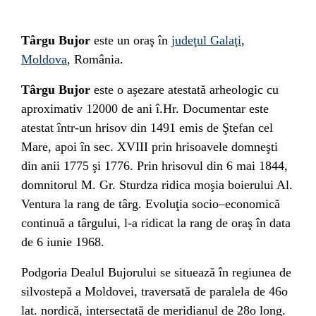
Târgu Bujor
este un oraş în
judeţul Galaţi
,
Moldova
,
România
.
Târgu Bujor
este o aşezare atestată arheologic cu
aproximativ 12000 de ani î.Hr. Documentar este
atestat într-un hrisov din
1491
emis de
Ştefan cel
Mare
, apoi în sec. XVIII prin hrisoavele domneşti
din anii
1775
şi
1776
. Prin hrisovul din 6 mai
1844
,
domnitorul M. Gr. Sturdza ridica moşia boierului Al.
Ventura la rang de târg. Evoluţia socio–economică
continuă a târgului, l-a ridicat la rang de oraş în data
de 6 iunie
1968
.
Podgoria Dealul Bujorului se situează în regiunea de
silvostepă a Moldovei, traversată de paralela de 46o
lat. nordică, intersectată de meridianul de 28o long.