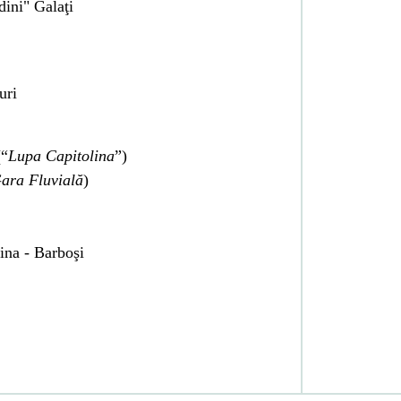
dini" Galaţi
uri
(“
Lupa Capitolina
”)
ara Fluvială
)
ina - Barboşi