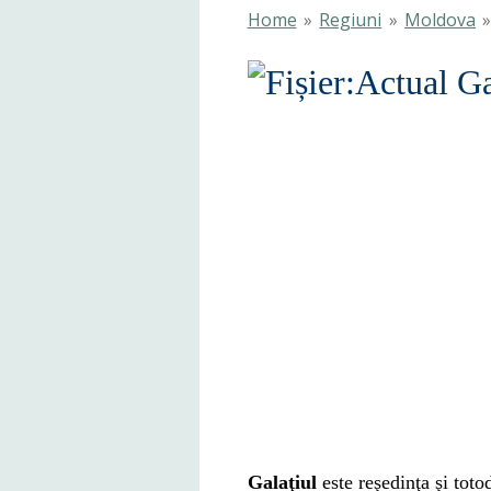
Home
»
Regiuni
»
Moldova
Galaţiul
este reşedinţa şi toto