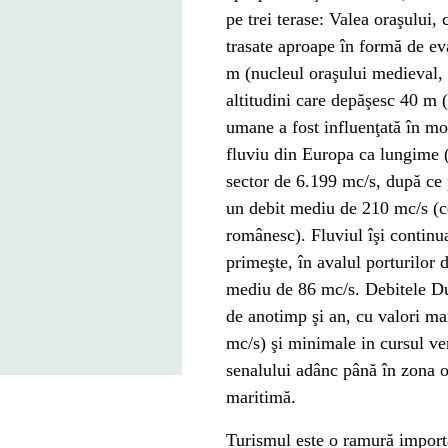
pe trei terase: Valea oraşului, 
trasate aproape în formă de
ev
m (nucleul oraşului medieval, 
altitudini care depăşesc 40 m 
umane a fost influenţată în mo
fluviu din
Europa
ca lungime (
sector de 6.199 mc/s, după ce
un debit mediu de 210 mc/s (ce
românesc). Fluviul îşi contin
primeşte, în avalul porturilor d
mediu de 86 mc/s. Debitele Dun
de anotimp şi an, cu valori m
mc/s) şi minimale in cursul
ve
senalului adânc până în zona o
maritimă.
Turismul este o ramură importa