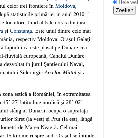
Hele we
ţul celor trei frontiere
în
Moldova
,
după statisticile primăriei in anul 2010, 1
e locuitori, fiind al 5-lea oraș din țară
ra
și
Constanţa
. Este unul dintre cele mai
mânia, respectiv Moldova. Oraşul Galaţi
ită faptului că este plasat pe
Dunăre
cea
al-fluvială europeană, Canalul
Dunăre
–
a dezvoltat în jurul Şantierului Naval,
binatului Siderurgic
Arcelor-Mittal
şi a
n zona estică a României, în extremitatea
a 45° 27'
latitudine
nordică şi 28° 02'
alul stâng al Dunării, ocupă o suprafaţă
âurilor
Siret
(la vest) şi
Prut
(la est), lângă
kilometri de
Marea Neagră
. Cel mai
oar 15 kilometri spre sud. Oraşul se întinde