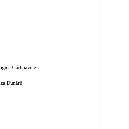
logică Gârboavele
za Dunării