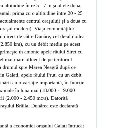
cu altitudine între 5 - 7 m şi altele două,
antai
; prima cu o altitudine între 20 - 25
actualmente centrul oraşului) şi a doua cu
(oraşul modern). Viaţa comunităţilor
d direct de către Dunăre, cel de-al doilea
2.850 km), cu un debit mediu pe acest
 primeşte în amonte apele râului
Siret
cu
l mai mare afluent de pe teritoriul
ua drumul spre Marea Neagră după ce
in Galati, apele râului Prut, cu un debit
ării au o variaţie importantă, în funcţie
aximale în luna mai (18.000 - 19.000
rii
(2.000 - 2.450 mc/s). Datorită
raşului Brăila, Dunărea este declarată
ntă a economiei oraşului Galaţi întrucât