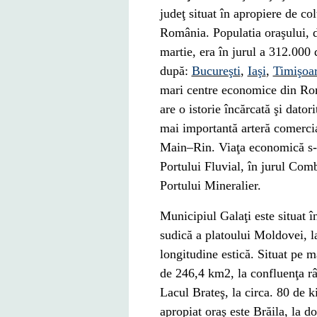
judeţ situat în apropiere de
col
România
. Populatia oraşului, 
martie, era în jurul a 312.000 d
după:
Bucureşti
,
Iaşi
,
Timişoa
mari centre economice din Ro
are o istorie încărcată şi dator
mai importantă arteră comerci
Main
–
Rin
. Viaţa economică s-
Portului Fluvial, în jurul Com
Portului Mineralier.
Municipiul Galaţi este situat î
sudică a platoului Moldovei, l
longitudine
estică. Situat pe m
de 246,4 km2, la confluenţa r
Lacul Brateş
, la circa. 80 de 
apropiat oraş este
Brăila
, la d