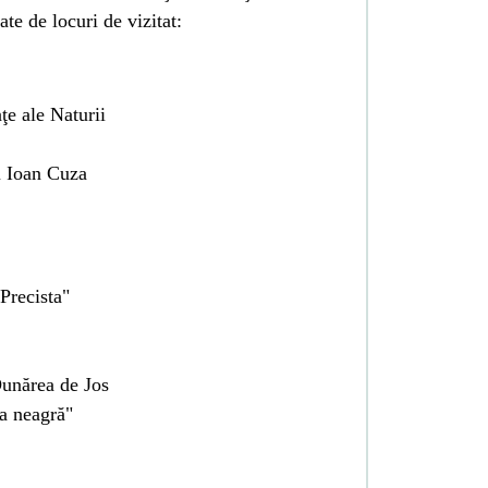
tate de locuri de vizitat:
ţe ale Naturii
 Ioan Cuza
 Precista"
Dunărea de Jos
a neagră"