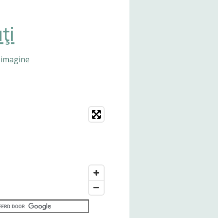
ţi
n imagine