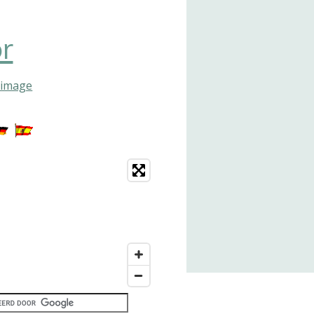
r
 image