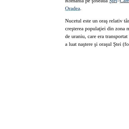
România
pe şoseaua
Ştei
–
Câm
Oradea
.
Nucetul este un oraş relativ tân
creşterea populaţiei din zona 
de uraniu, care era transportat
a luat naştere şi oraşul
Ştei
(fo