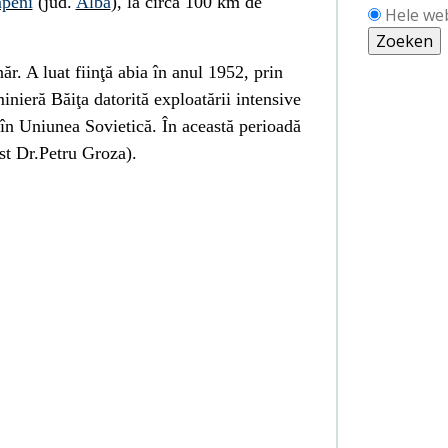
peni
(jud.
Alba
), la circa 100 km de
Hele we
ăr. A luat fiinţă abia în anul
1952
, prin
minieră
Băiţa
datorită exploatării intensive
 în
Uniunea Sovietică
. În această perioadă
st Dr.Petru Groza).