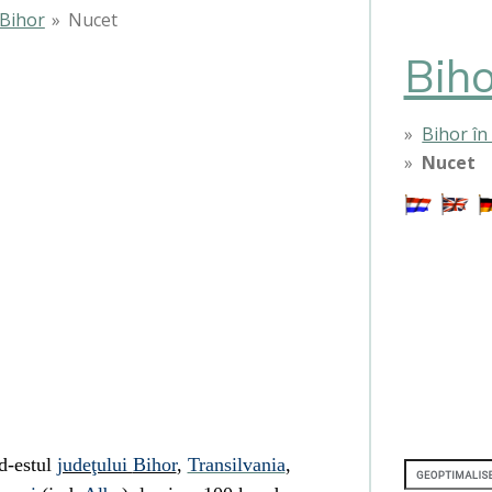
Bihor
»
Nucet
Biho
Bihor în
Nucet
ud-estul
judeţului
Bihor
,
Transilvania
,