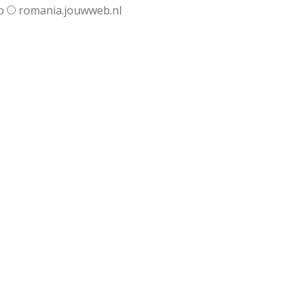
b
romania.jouwweb.nl