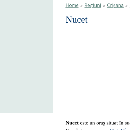
Home
»
Regiuni
»
Crişana
»
Nucet
Nucet
este un oraş situat în s