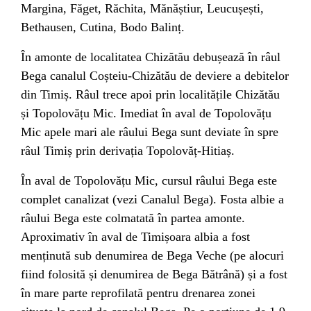
Margina
, Făget,
Răchita
,
Mănăștiur
,
Leucușești
,
Bethausen
,
Cutina
,
Bodo
Balinț
.
În amonte de localitatea
Chizătău
debușează în râul
Bega canalul
Coșteiu
-Chizătău de deviere a debitelor
din
Timiș
. Râul trece apoi prin localitățile Chizătău
și
Topolovățu Mic
. Imediat în aval de Topolovățu
Mic apele mari ale râului Bega sunt deviate în spre
râul Timiș prin derivația Topolovăț-
Hitiaș
.
În aval de Topolovățu Mic, cursul râului Bega este
complet canalizat (vezi
Canalul Bega
). Fosta albie a
râului Bega este colmatată în partea amonte.
Aproximativ în aval de
Timișoara
albia a fost
menținută sub denumirea de
Bega Veche
(pe alocuri
fiind folosită și denumirea de Bega Bătrână) și a fost
în mare parte reprofilată pentru drenarea zonei