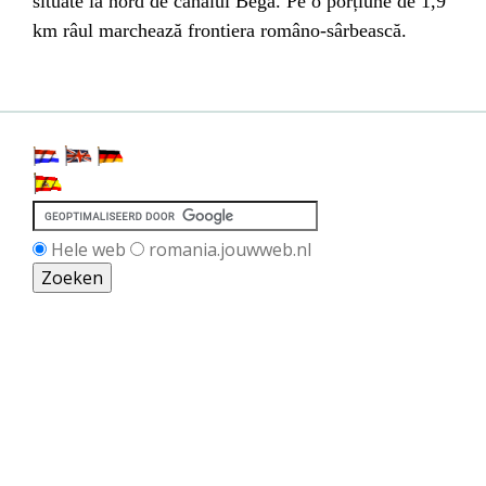
situate la nord de canalul Bega. Pe o porțiune de 1,9
km râul marchează frontiera româno-sârbească.
Hele web
romania.jouwweb.nl