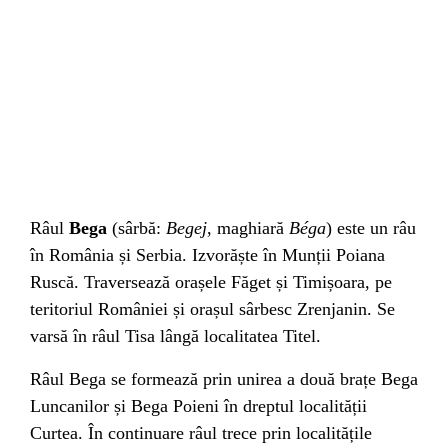
Râul
Bega
(
sârbă
:
Begej
,
maghiară
Béga
) este un râu
în
România
și
Serbia
. Izvorăște în
Munții Poiana
Ruscă
. Traversează orașele
Făget
și
Timișoara
, pe
teritoriul României și orașul sârbesc
Zrenjanin
. Se
varsă în râul
Tisa
lângă localitatea
Titel
.
Râul Bega se formează prin unirea a două brațe
Bega
Luncanilor
și
Bega Poieni
în dreptul localității
Curtea
. În continuare râul trece prin localitățile