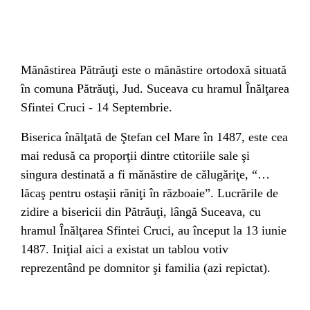
Mănăstirea Pătrăuţi este o mănăstire ortodoxă situată
în
comuna Pătrăuţi, Jud. Suceava cu hramul
Înălţarea
Sfintei Cruci - 14 Septembrie.
Biserica înălţată de Ştefan cel Mare în 1487, este cea
mai redusă ca proporţii dintre ctitoriile sale şi
singura destinată a fi mănăstire de călugăriţe, “…
lăcaş pentru ostaşii răniţi în războaie”. Lucrările de
zidire a bisericii din Pătrăuţi, lângă Suceava, cu
hramul Înălţarea Sfintei Cruci, au început la 13 iunie
1487. Iniţial aici a existat un tablou votiv
reprezentând pe domnitor şi familia (azi repictat).