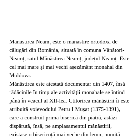
Mănăstirea Neamț este o mănăstire ortodoxă de
călugări din România, situată în comuna Vânători-
Neamț, satul Mănăstirea Neamț, județul Neamț. Este
cel mai mare și mai vechi așezământ monahal din
Moldova.
Mănăstirea este atestată documentar din 1407, însă
rădăcinile în timp ale activității monahale se întind
până în veacul al XII-lea. Ctitorirea mănăstirii îi este
atribuită voievodului Petru I Mușat (1375-1391),
care a construit prima biserică din piatră, astăzi
dispărută, însă, pe amplasamentul mănăstirii,
existase o bisericuță mai veche din lemn, numită